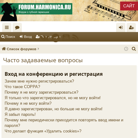
САЙТ
с
ор
хо
ег
Поиск
Вход
Регистрация
ы
ум
д
ис
Список форумов
лк
ы
тр
Часто задаваемые вопросы
и
ац
Вход на конференцию и регистрация
ия
к
Зачем мне нужно регистрироваться?
Что такое COPPA?
Почему я не могу зарегистрироваться?
Я только что зарегистрировался, но не могу войти!
Почему я не могу войти?
Я давно зарегистрирован, но больше не могу войти!
Я забыл пароль!
Почему мне периодически приходится повторять ввод имени и
пароля?
Что делает функция «Удалить cookies»?