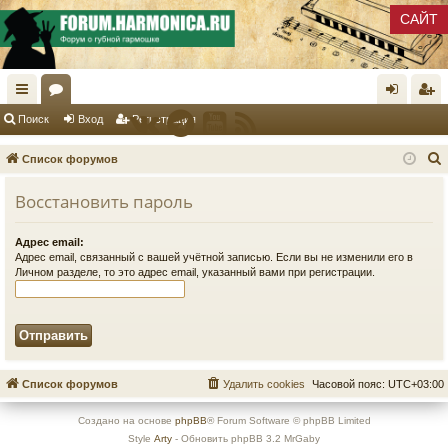
САЙТ
с
ор
хо
ег
Поиск
Вход
Регистрация
ы
ум
д
ис
Список форумов
лк
ы
тр
Восстановить пароль
и
ац
ия
Адрес email:
к
Адрес email, связанный с вашей учётной записью. Если вы не изменили его в
Личном разделе, то это адрес email, указанный вами при регистрации.
Список форумов
Удалить cookies
Часовой пояс:
UTC+03:00
Создано на основе
phpBB
® Forum Software © phpBB Limited
Style
Arty
- Обновить phpBB 3.2 MrGaby