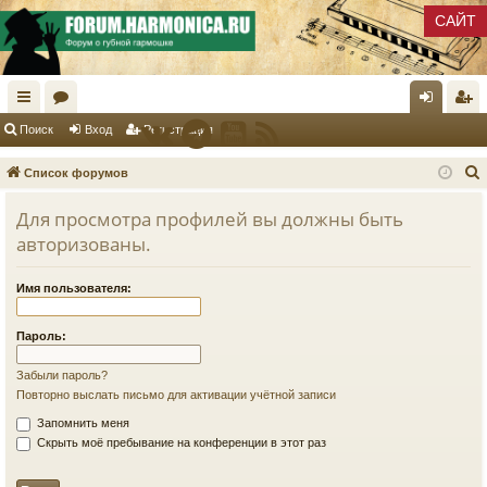
САЙТ
с
ор
хо
ег
Поиск
Вход
Регистрация
ы
ум
д
ис
Список форумов
лк
ы
тр
Для просмотра профилей вы должны быть
и
ац
авторизованы.
ия
к
Имя пользователя:
Пароль:
Забыли пароль?
Повторно выслать письмо для активации учётной записи
Запомнить меня
Скрыть моё пребывание на конференции в этот раз