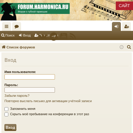
САЙТ
с
ор
хо
ег
Поиск
Вход
Регистрация
ы
ум
д
ис
Список форумов
лк
ы
тр
Вход
и
ац
ия
Имя пользователя:
к
Пароль:
Забыли пароль?
Повторно выслать письмо для активации учётной записи
Запомнить меня
Скрыть моё пребывание на конференции в этот раз