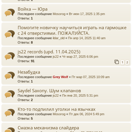
Войка — Юра
Последнее сообщение
Mosorog
«
Вт июн 17, 2025 1:35 pm
Ответы:
1
Помогите новичку научиться играть на гармошке
с 24 отверстиями. ПОЖАЛУЙСТА.
Последнее сообщение
ildar_old
«
Пн апр 14, 2025 11:40 am
Ответы:
8
js22 records (upd. 11.04.2025)
Последнее сообщение
js22
«
Чт мар 27, 2025 6:06 pm
Ответы:
91
1
2
Незабудка
Последнее сообщение
Grey Wolf
«
Пт мар 07, 2025 10:09 am
Ответы:
1
Saydel Saxony. Шум клапанов
Последнее сообщение
js22
«
Пн янв 20, 2025 5:31 pm
Ответы:
2
Кто-то подпилил уголки на язычках
Последнее сообщение
Mosorog
«
Пт дек 06, 2024 5:49 pm
Ответы:
5
Смазка механизма слайдера