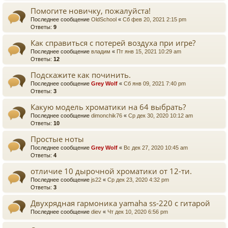
Помогите новичку, пожалуйста!
Последнее сообщение
OldSchool
«
Сб фев 20, 2021 2:15 pm
Ответы:
9
Как справиться с потерей воздуха при игре?
Последнее сообщение
владим
«
Пт янв 15, 2021 10:29 am
Ответы:
12
Подскажите как починить.
Последнее сообщение
Grey Wolf
«
Сб янв 09, 2021 7:40 pm
Ответы:
3
Какую модель хроматики на 64 выбрать?
Последнее сообщение
dimonchik76
«
Ср дек 30, 2020 10:12 am
Ответы:
10
Простые ноты
Последнее сообщение
Grey Wolf
«
Вс дек 27, 2020 10:45 am
Ответы:
4
отличие 10 дырочной хроматики от 12-ти.
Последнее сообщение
js22
«
Ср дек 23, 2020 4:32 pm
Ответы:
3
Двухрядная гармоника yamaha ss-220 с гитарой
Последнее сообщение
diev
«
Чт дек 10, 2020 6:56 pm