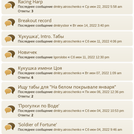
Racing Harp
Последнее сообщение
dmitry.atroschenko
«
Ср июн 22, 2022 5:58 am
Ответы:
3
Breakout record
Последнее сообщение
dmitrysbor
«
Вт июн 14, 2022 3:40 pm
'Кукушка', Intro. Табы
Последнее сообщение
dmitry.atroschenko
«
Сб июн 11, 2022 4:06 pm
Новичек
Последнее сообщение
Igorslobo
«
Сб июн 11, 2022 12:30 pm
Кукушка имени Цоя
Последнее сообщение
dmitry.atroschenko
«
Вт июн 07, 2022 1:09 am
Ответы:
6
Ищу табы для "На белом покрывале января"
Последнее сообщение
dmitry.atroschenko
«
Пн июн 06, 2022 12:36 pm
Ответы:
2
'Прогулки по Воде'
Последнее сообщение
dmitry.atroschenko
«
Сб июн 04, 2022 10:53 pm
Ответы:
2
'Soldier of Fortune'
Последнее сообщение
dmitry.atroschenko
«
Сб июн 04, 2022 9:46 am