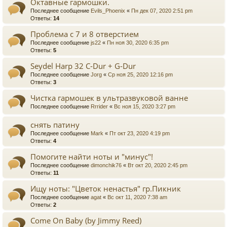
Октавные гармошки.
Последнее сообщение
Evils_Phoenix
«
Пн дек 07, 2020 2:51 pm
Ответы:
14
Проблема с 7 и 8 отверстием
Последнее сообщение
js22
«
Пн ноя 30, 2020 6:35 pm
Ответы:
5
Seydel Harp 32 C-Dur + G-Dur
Последнее сообщение
Jorg
«
Ср ноя 25, 2020 12:16 pm
Ответы:
3
Чистка гармошек в ультразвуковой ванне
Последнее сообщение
Rrrider
«
Вс ноя 15, 2020 3:27 pm
снять патину
Последнее сообщение
Mark
«
Пт окт 23, 2020 4:19 pm
Ответы:
4
Помогите найти ноты и "минус"!
Последнее сообщение
dimonchik76
«
Вт окт 20, 2020 2:45 pm
Ответы:
11
Ищу ноты: "Цветок ненастья" гр.Пикник
Последнее сообщение
agat
«
Вс окт 11, 2020 7:38 am
Ответы:
2
Come On Baby (by Jimmy Reed)