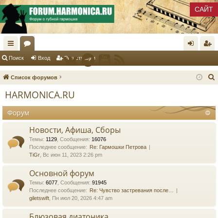
САЙТ
с
ор
хо
ег
Поиск
Вход
Регистрация
ы
ум
д
ис
Список форумов
лк
ы
тр
HARMONICA.RU
и
ац
Форум
ия
к
Новости, Афиша, Сборы
Темы
:
1129
,
Сообщения
:
16076
Последнее сообщение:
Re: Гармошки Петрова
TiGr
, Вс июн 11, 2023 2:26 pm
Основной форум
Темы
:
6077
,
Сообщения
:
91945
Последнее сообщение:
Re: Чувство застревания после…
giletswift
, Пн июл 20, 2026 4:47 am
Блюзовая диатоника