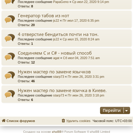
Последнее сообщение
PapaGeno
«
Ср июл 22, 2020 9:14 pm
Ответы:
8
Генератор табов из нот
Последнее сообщение
js22
«
Пт июл 17, 2020 6:35 pm
Ответы:
20
4 отверстие бендиться почти на тон.
Последнее сообщение
js22
«
Ср июл 15, 2020 8:24 am
Ответы:
1
Cоединяем С и С# - новый способ
Последнее сообщение
agat
«
Сб июл 04, 2020 7:51 am
Ответы:
12
Нужен мастер по замене язычков
Последнее сообщение
starp73
«
Пт июн 26, 2020 3:31 pm
Ответы:
46
Нужен мастер по замене язичка в Киеве.
Последнее сообщение
starp73
«
Пт июн 26, 2020 3:18 pm
Ответы:
6
Перейти
Список форумов
Удалить cookies
Часовой пояс:
UTC+03:00
Создано на основе
phpBB
® Forum Software © phpBB Limited