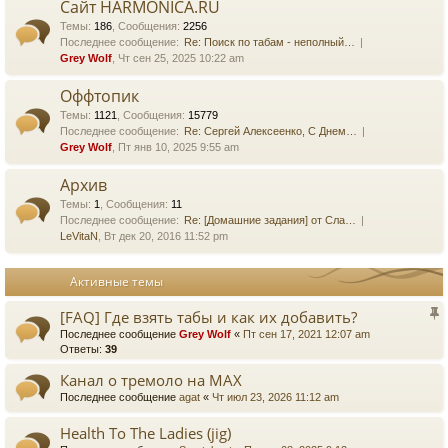
Сайт HARMONICA.RU
Темы
:
186
,
Сообщения
:
2256
Последнее сообщение:
Re: Поиск по табам - неполный…
Grey Wolf
, Чт сен 25, 2025 10:22 am
Оффтопик
Темы
:
1121
,
Сообщения
:
15779
Последнее сообщение:
Re: Сергей Алексеенко, С Днем…
Grey Wolf
, Пт янв 10, 2025 9:55 am
Архив
Темы
:
1
,
Сообщения
:
11
Последнее сообщение:
Re: [Домашние задания] от Сла…
LeVitaN
, Вт дек 20, 2016 11:52 pm
Активные темы
[FAQ] Где взять табы и как их добавить?
Последнее сообщение
Grey Wolf
«
Пт сен 17, 2021 12:07 am
Ответы:
39
Канал о тремоло на MAX
Последнее сообщение
agat
«
Чт июл 23, 2026 11:12 am
Health To The Ladies (jig)