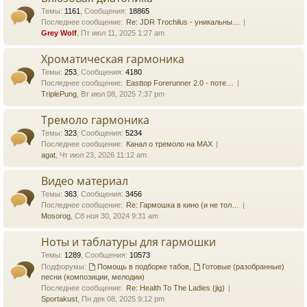
Темы
:
1161
,
Сообщения
:
18865
Последнее сообщение:
Re: JDR Trochilus - уникальны…
Grey Wolf
, Пт июл 11, 2025 1:27 am
Хроматическая гармоника
Темы
:
253
,
Сообщения
:
4180
Последнее сообщение:
Easttop Forerunner 2.0 - поте…
TriplePung
, Вт июл 08, 2025 7:37 pm
Тремоло гармоника
Темы
:
323
,
Сообщения
:
5234
Последнее сообщение:
Канал о тремоло на MAX
agat
, Чт июл 23, 2026 11:12 am
Видео материал
Темы
:
363
,
Сообщения
:
3456
Последнее сообщение:
Re: Гармошка в кино (и не тол…
Mosorog
, Сб ноя 30, 2024 9:31 am
Ноты и таблатуры для гармошки
Темы
:
1289
,
Сообщения
:
10573
Подфорумы:
Помощь в подборке табов
,
Готовые (разобранные)
песни (композиции, мелодии)
Последнее сообщение:
Re: Health To The Ladies (jig)
Sportakust
, Пн дек 08, 2025 9:12 pm