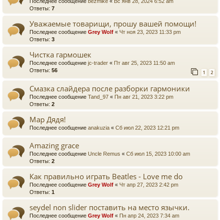
Последнее сообщение
bezmike
«
Вс янв 28, 2024 6:52 am
Ответы:
7
Уважаемые товарищи, прошу вашей помощи!
Последнее сообщение
Grey Wolf
«
Чт ноя 23, 2023 11:33 pm
Ответы:
3
Чистка гармошек
Последнее сообщение
jc-trader
«
Пт авг 25, 2023 11:50 am
Ответы:
56
1
2
Смазка слайдера после разборки гармоники
Последнее сообщение
Tand_97
«
Пн авг 21, 2023 3:22 pm
Ответы:
2
Мар Дядя!
Последнее сообщение
anakuzia
«
Сб июл 22, 2023 12:21 pm
Amazing grace
Последнее сообщение
Uncle Remus
«
Сб июл 15, 2023 10:00 am
Ответы:
2
Как правильно играть Beatles - Love me do
Последнее сообщение
Grey Wolf
«
Чт апр 27, 2023 2:42 pm
Ответы:
1
seydel non slider поставить на место язычки.
Последнее сообщение
Grey Wolf
«
Пн апр 24, 2023 7:34 am