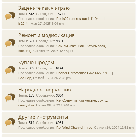
Зацените как я играю
Темы
:
813
,
Сообщения
:
13744
Последнее сообщение:
Re: js22 records (upd. 11.04.…
js22
, Чт мар 27, 2025 6:06 pm
Ремонт и модификация
Темы
:
627
,
Сообщения
:
9861
Последнее сообщение:
Чем смывать или чистить воск,…
Mosorog
, Сб июл 26, 2025 12:45 pm
Куплю-Продам
Темы
:
892
,
Сообщения
:
6144
Последнее сообщение:
Hohner Chromonica Gold M27099…
Bee-Bop
, Пт май 15, 2026 2:28 pm
Народное творчество
Темы
:
153
,
Сообщения
:
3664
Последнее сообщение:
Re: Созвучие, совместие, соит…
dmitrysbor
, Пн авг 08, 2022 10:40 am
Другие инструменты
Темы
:
514
,
Сообщения
:
6981
Последнее сообщение:
Re: Wind Channel
roe
, Ср июн 19, 2024 11:51 pm