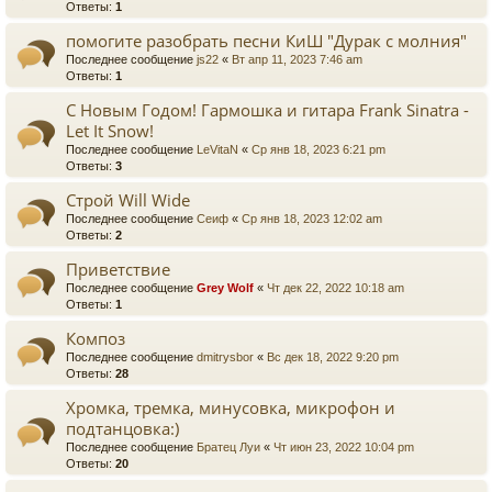
Ответы:
1
помогите разобрать песни КиШ "Дурак с молния"
Последнее сообщение
js22
«
Вт апр 11, 2023 7:46 am
Ответы:
1
С Новым Годом! Гармошка и гитара Frank Sinatra -
Let It Snow!
Последнее сообщение
LeVitaN
«
Ср янв 18, 2023 6:21 pm
Ответы:
3
Строй Will Wide
Последнее сообщение
Сеиф
«
Ср янв 18, 2023 12:02 am
Ответы:
2
Приветствие
Последнее сообщение
Grey Wolf
«
Чт дек 22, 2022 10:18 am
Ответы:
1
Композ
Последнее сообщение
dmitrysbor
«
Вс дек 18, 2022 9:20 pm
Ответы:
28
Хромка, тремка, минусовка, микрофон и
подтанцовка:)
Последнее сообщение
Братец Луи
«
Чт июн 23, 2022 10:04 pm
Ответы:
20