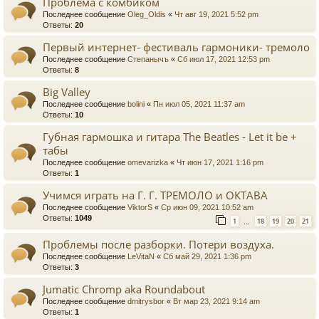
Проблема с комбиком
Последнее сообщение
Oleg_Oldis
«
Чт авг 19, 2021 5:52 pm
Ответы:
20
Первый интернет- фестиваль гармоники- тремоло
Последнее сообщение
Степанычъ
«
Сб июл 17, 2021 12:53 pm
Ответы:
8
Big Valley
Последнее сообщение
bolini
«
Пн июл 05, 2021 11:37 am
Ответы:
10
Губная гармошка и гитара The Beatles - Let it be +
табы
Последнее сообщение
omevarizka
«
Чт июн 17, 2021 1:16 pm
Ответы:
1
Учимся играть на Г. Г. ТРЕМОЛО и ОКТАВА
Последнее сообщение
ViktorS
«
Ср июн 09, 2021 10:52 am
Ответы:
1049
1
18
19
20
21
…
Проблемы после разборки. Потери воздуха.
Последнее сообщение
LeVitaN
«
Сб май 29, 2021 1:36 pm
Ответы:
3
Jumatic Chromp aka Roundabout
Последнее сообщение
dmitrysbor
«
Вт мар 23, 2021 9:14 am
Ответы:
1