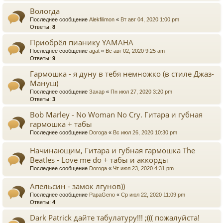
Вологда
Последнее сообщение
Alekfilimon
«
Вт авг 04, 2020 1:00 pm
Ответы:
8
Приобрёл пианику YAMAHA
Последнее сообщение
agat
«
Вс авг 02, 2020 9:25 am
Ответы:
9
Гармошка - я дуну в тебя немножко (в стиле Джаз-
Мануш)
Последнее сообщение
Захар
«
Пн июл 27, 2020 3:20 pm
Ответы:
3
Bob Marley - No Woman No Cry. Гитара и губная
гармошка + табы
Последнее сообщение
Doroga
«
Вс июл 26, 2020 10:30 pm
Начинающим, Гитара и губная гармошка The
Beatles - Love me do + табы и аккорды
Последнее сообщение
Doroga
«
Чт июл 23, 2020 4:31 pm
Апельсин - замок лгунов))
Последнее сообщение
PapaGeno
«
Ср июл 22, 2020 11:09 pm
Ответы:
4
Dark Patrick дайте табулатуру!!! ;((( пожалуйста!