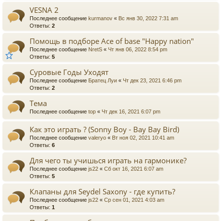
VESNA 2
Последнее сообщение
kurmanov
«
Вс янв 30, 2022 7:31 am
Ответы:
2
Помощь в подборе Ace of base "Happy nation"
Последнее сообщение
NretS
«
Чт янв 06, 2022 8:54 pm
Ответы:
5
Суровые Годы Уходят
Последнее сообщение
Братец Луи
«
Чт дек 23, 2021 6:46 pm
Ответы:
2
Тема
Последнее сообщение
top
«
Чт дек 16, 2021 6:07 pm
Как это играть ? (Sonny Boy - Bay Bay Bird)
Последнее сообщение
valeryo
«
Вт ноя 02, 2021 10:41 am
Ответы:
6
Для чего ты учишься играть на гармонике?
Последнее сообщение
js22
«
Сб окт 16, 2021 6:07 am
Ответы:
5
Клапаны для Seydel Saxony - где купить?
Последнее сообщение
js22
«
Ср сен 01, 2021 4:03 am
Ответы:
1