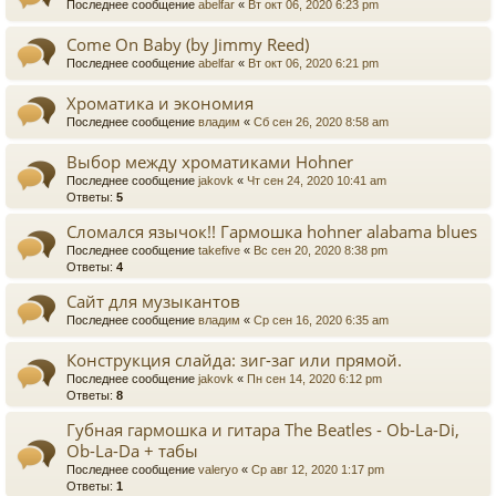
Последнее сообщение
abelfar
«
Вт окт 06, 2020 6:23 pm
Come On Baby (by Jimmy Reed)
Последнее сообщение
abelfar
«
Вт окт 06, 2020 6:21 pm
Хроматика и экономия
Последнее сообщение
владим
«
Сб сен 26, 2020 8:58 am
Выбор между хроматиками Hohner
Последнее сообщение
jakovk
«
Чт сен 24, 2020 10:41 am
Ответы:
5
Сломался язычок!! Гармошка hohner alabama blues
Последнее сообщение
takefive
«
Вс сен 20, 2020 8:38 pm
Ответы:
4
Сайт для музыкантов
Последнее сообщение
владим
«
Ср сен 16, 2020 6:35 am
Конструкция слайда: зиг-заг или прямой.
Последнее сообщение
jakovk
«
Пн сен 14, 2020 6:12 pm
Ответы:
8
Губная гармошка и гитара The Beatles - Ob-La-Di,
Ob-La-Da + табы
Последнее сообщение
valeryo
«
Ср авг 12, 2020 1:17 pm
Ответы:
1