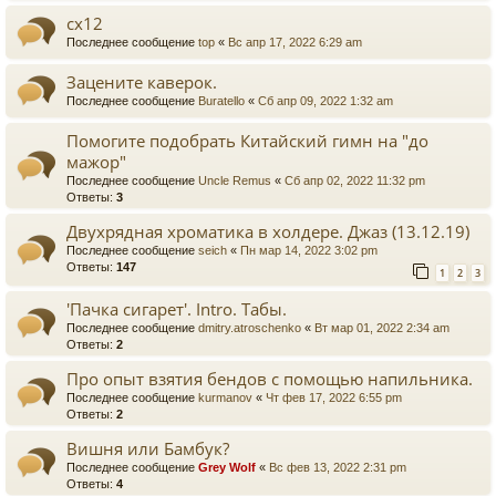
сх12
Последнее сообщение
top
«
Вс апр 17, 2022 6:29 am
Зацените каверок.
Последнее сообщение
Buratello
«
Сб апр 09, 2022 1:32 am
Помогите подобрать Китайский гимн на "до
мажор"
Последнее сообщение
Uncle Remus
«
Сб апр 02, 2022 11:32 pm
Ответы:
3
Двухрядная хроматика в холдере. Джаз (13.12.19)
Последнее сообщение
seich
«
Пн мар 14, 2022 3:02 pm
Ответы:
147
1
2
3
'Пачка сигарет'. Intro. Табы.
Последнее сообщение
dmitry.atroschenko
«
Вт мар 01, 2022 2:34 am
Ответы:
2
Про опыт взятия бендов с помощью напильника.
Последнее сообщение
kurmanov
«
Чт фев 17, 2022 6:55 pm
Ответы:
2
Вишня или Бамбук?
Последнее сообщение
Grey Wolf
«
Вс фев 13, 2022 2:31 pm
Ответы:
4