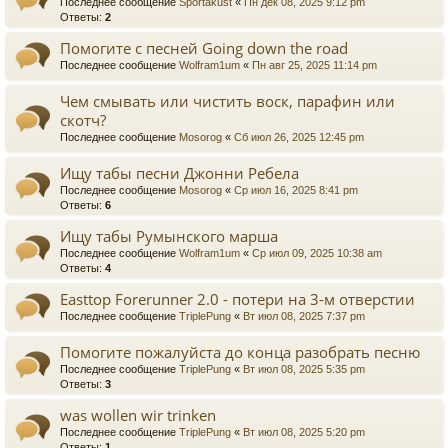
Последнее сообщение
Sportakust
«
Пн дек 08, 2025 9:12 pm
Ответы:
2
Помогите с песней Going down the road
Последнее сообщение
Wolfram1um
«
Пн авг 25, 2025 11:14 pm
Чем смывать или чистить воск, парафин или
скотч?
Последнее сообщение
Mosorog
«
Сб июл 26, 2025 12:45 pm
Ищу табы песни Джонни Ребела
Последнее сообщение
Mosorog
«
Ср июл 16, 2025 8:41 pm
Ответы:
6
Ищу табы Румынского марша
Последнее сообщение
Wolfram1um
«
Ср июл 09, 2025 10:38 am
Ответы:
4
Easttop Forerunner 2.0 - потери на 3-м отверстии
Последнее сообщение
TriplePung
«
Вт июл 08, 2025 7:37 pm
Помогите пожалуйста до конца разобрать песню
Последнее сообщение
TriplePung
«
Вт июл 08, 2025 5:35 pm
Ответы:
3
was wollen wir trinken
Последнее сообщение
TriplePung
«
Вт июл 08, 2025 5:20 pm
Ответы:
1