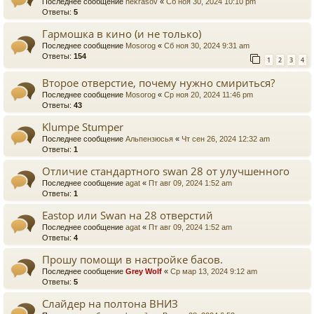
Последнее сообщение
nekrasov
«
Сб ноя 30, 2024 10:10 pm
Ответы:
5
Гармошка в кино (и не только)
Последнее сообщение
Mosorog
«
Сб ноя 30, 2024 9:31 am
Ответы:
154
1
2
3
4
Второе отверстие, почему нужно смириться?
Последнее сообщение
Mosorog
«
Ср ноя 20, 2024 11:46 pm
Ответы:
43
Klumpe Stumper
Последнее сообщение
Альпензюсья
«
Чт сен 26, 2024 12:32 am
Ответы:
1
Отличие стандартного swan 28 от улучшенного
Последнее сообщение
agat
«
Пт авг 09, 2024 1:52 am
Ответы:
1
Eastop или Swan на 28 отверстий
Последнее сообщение
agat
«
Пт авг 09, 2024 1:52 am
Ответы:
4
Прошу помощи в настройке басов.
Последнее сообщение
Grey Wolf
«
Ср мар 13, 2024 9:12 am
Ответы:
5
Слайдер на полтона ВНИЗ