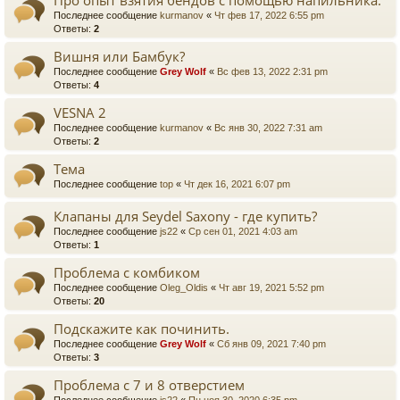
Про опыт взятия бендов с помощью напильника.
Последнее сообщение
kurmanov
«
Чт фев 17, 2022 6:55 pm
Ответы:
2
Вишня или Бамбук?
Последнее сообщение
Grey Wolf
«
Вс фев 13, 2022 2:31 pm
Ответы:
4
VESNA 2
Последнее сообщение
kurmanov
«
Вс янв 30, 2022 7:31 am
Ответы:
2
Тема
Последнее сообщение
top
«
Чт дек 16, 2021 6:07 pm
Клапаны для Seydel Saxony - где купить?
Последнее сообщение
js22
«
Ср сен 01, 2021 4:03 am
Ответы:
1
Проблема с комбиком
Последнее сообщение
Oleg_Oldis
«
Чт авг 19, 2021 5:52 pm
Ответы:
20
Подскажите как починить.
Последнее сообщение
Grey Wolf
«
Сб янв 09, 2021 7:40 pm
Ответы:
3
Проблема с 7 и 8 отверстием