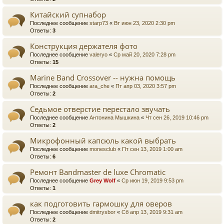
Китайский супнабор
Последнее сообщение
starp73
«
Вт июн 23, 2020 2:30 pm
Ответы:
3
Конструкция держателя фото
Последнее сообщение
valeryo
«
Ср май 20, 2020 7:28 pm
Ответы:
15
Marine Band Crossover -- нужна помощь
Последнее сообщение
ara_che
«
Пт апр 03, 2020 3:57 pm
Ответы:
2
Седьмое отверстие перестало звучать
Последнее сообщение
Антонина Мышкина
«
Чт сен 26, 2019 10:46 pm
Ответы:
2
Микрофонный капсюль какой выбрать
Последнее сообщение
monesclub
«
Пт сен 13, 2019 1:00 am
Ответы:
6
Ремонт Bandmaster de luxe Chromatic
Последнее сообщение
Grey Wolf
«
Ср июн 19, 2019 9:53 pm
Ответы:
1
как подготовить гармошку для оверов
Последнее сообщение
dmitrysbor
«
Сб апр 13, 2019 9:31 am
Ответы:
2