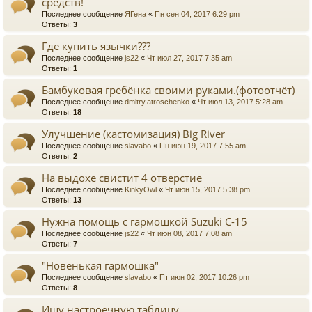
средств!
Последнее сообщение
ЯГена
«
Пн сен 04, 2017 6:29 pm
Ответы:
3
Где купить язычки???
Последнее сообщение
js22
«
Чт июл 27, 2017 7:35 am
Ответы:
1
Бамбуковая гребёнка своими руками.(фотоотчёт)
Последнее сообщение
dmitry.atroschenko
«
Чт июл 13, 2017 5:28 am
Ответы:
18
Улучшение (кастомизация) Big River
Последнее сообщение
slavabo
«
Пн июн 19, 2017 7:55 am
Ответы:
2
На выдохе свистит 4 отверстие
Последнее сообщение
KinkyOwl
«
Чт июн 15, 2017 5:38 pm
Ответы:
13
Нужна помощь с гармошкой Suzuki C-15
Последнее сообщение
js22
«
Чт июн 08, 2017 7:08 am
Ответы:
7
"Новенькая гармошка"
Последнее сообщение
slavabo
«
Пт июн 02, 2017 10:26 pm
Ответы:
8
Ищу настроечную таблицу