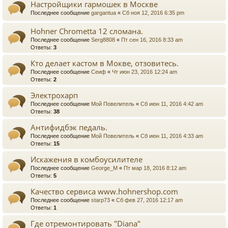
Настройщики гармошек в Москве
Последнее сообщение
gargantua
«
Сб ноя 12, 2016 6:35 pm
Hohner Chrometta 12 сломана.
Последнее сообщение
Serg8808
«
Пт сен 16, 2016 8:33 am
Ответы:
3
Кто делает кастом в Мокве, отзовитесь.
Последнее сообщение
Сеиф
«
Чт июн 23, 2016 12:24 am
Ответы:
2
Электрохарп
Последнее сообщение
Мой Повелитель
«
Сб июн 11, 2016 4:42 am
Ответы:
38
Антифидбэк педаль.
Последнее сообщение
Мой Повелитель
«
Сб июн 11, 2016 4:33 am
Ответы:
15
Искажения в комбоусилителе
Последнее сообщение
George_M
«
Пт мар 18, 2016 8:12 am
Ответы:
5
Качество сервиса www.hohnershop.com
Последнее сообщение
starp73
«
Сб фев 27, 2016 12:17 am
Ответы:
1
Где отремонтировать "Diana"