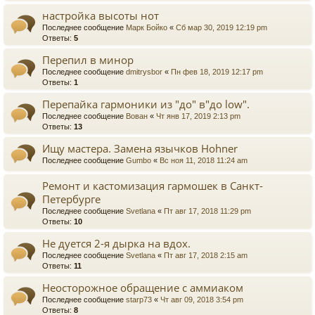
настройка высоты нот
Последнее сообщение
Марк Бойко
«
Сб мар 30, 2019 12:19 pm
Ответы:
5
Перепил в минор
Последнее сообщение
dmitrysbor
«
Пн фев 18, 2019 12:17 pm
Ответы:
1
Перепайка гармоники из "до" в"до low".
Последнее сообщение
Вован
«
Чт янв 17, 2019 2:13 pm
Ответы:
13
Ищу мастера. Замена язычков Hohner
Последнее сообщение
Gumbo
«
Вс ноя 11, 2018 11:24 am
Ремонт и кастомизация гармошек в Санкт-
Петербурге
Последнее сообщение
Svetlana
«
Пт авг 17, 2018 11:29 pm
Ответы:
10
Не дуется 2-я дырка на вдох.
Последнее сообщение
Svetlana
«
Пт авг 17, 2018 2:15 am
Ответы:
11
Неосторожное обращение с аммиаком
Последнее сообщение
starp73
«
Чт авг 09, 2018 3:54 pm
Ответы:
8