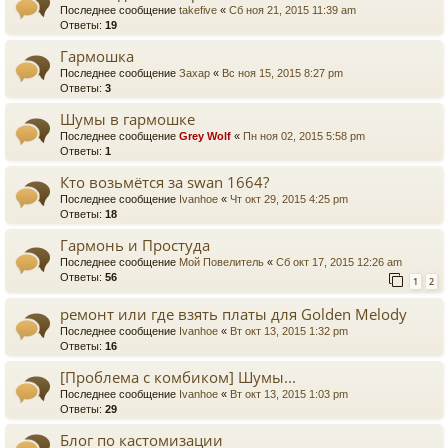
Последнее сообщение
takefive
«
Сб ноя 21, 2015 11:39 am
Ответы:
19
Гармошка
Последнее сообщение
Захар
«
Вс ноя 15, 2015 8:27 pm
Ответы:
3
Шумы в гармошке
Последнее сообщение
Grey Wolf
«
Пн ноя 02, 2015 5:58 pm
Ответы:
1
Кто возьмётся за swan 1664?
Последнее сообщение
Ivanhoe
«
Чт окт 29, 2015 4:25 pm
Ответы:
18
Гармонь и Простуда
Последнее сообщение
Мой Повелитель
«
Сб окт 17, 2015 12:26 am
Ответы:
56
1
2
ремонт или где взять платы для Golden Melody
Последнее сообщение
Ivanhoe
«
Вт окт 13, 2015 1:32 pm
Ответы:
16
[Проблема с комбиком] Шумы...
Последнее сообщение
Ivanhoe
«
Вт окт 13, 2015 1:03 pm
Ответы:
29
Блог по кастомизации