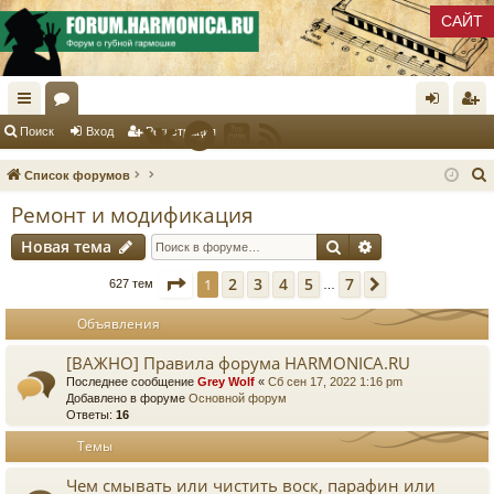
САЙТ
с
ор
хо
ег
Поиск
Вход
Регистрация
ы
ум
д
ис
Список форумов
лк
ы
тр
Ремонт и модификация
и
ац
Поиск
Расширенный 
Новая тема
ия
к
Страница
1
из
7
2
3
4
5
7
1
След.
627 тем
…
Объявления
[ВАЖНО] Правила форума HARMONICA.RU
Последнее сообщение
Grey Wolf
«
Сб сен 17, 2022 1:16 pm
Добавлено в форуме
Основной форум
Ответы:
16
Темы
Чем смывать или чистить воск, парафин или