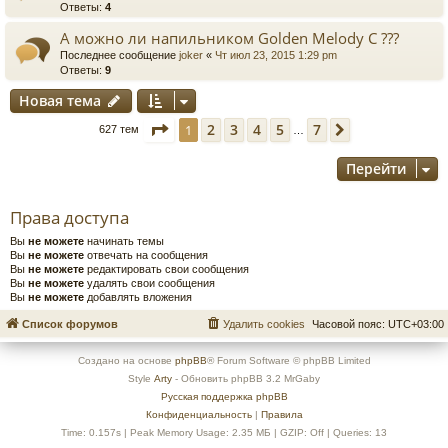
Ответы:
4
А можно ли напильником Golden Melody C ???
Последнее сообщение
joker
«
Чт июл 23, 2015 1:29 pm
Ответы:
9
Новая тема
Страница
1
из
7
2
3
4
5
7
1
След.
627 тем
…
Перейти
Права доступа
Вы
не можете
начинать темы
Вы
не можете
отвечать на сообщения
Вы
не можете
редактировать свои сообщения
Вы
не можете
удалять свои сообщения
Вы
не можете
добавлять вложения
Список форумов
Удалить cookies
Часовой пояс:
UTC+03:00
Создано на основе
phpBB
® Forum Software © phpBB Limited
Style
Arty
- Обновить phpBB 3.2 MrGaby
Русская поддержка phpBB
Конфиденциальность
|
Правила
Time: 0.157s
| Peak Memory Usage: 2.35 МБ | GZIP: Off |
Queries: 13