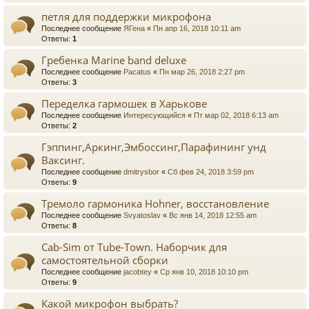
петля для поддержки микрофона
Последнее сообщение
ЯГена
«
Пн апр 16, 2018 10:11 am
Ответы:
1
Гребенка Marine band deluxe
Последнее сообщение
Pacatus
«
Пн мар 26, 2018 2:27 pm
Ответы:
3
Переделка гармошек в Харькове
Последнее сообщение
Интересующийся
«
Пт мар 02, 2018 6:13 am
Ответы:
2
Гэппинг,Аркинг,Эмбоссинг,Парафининг унд
Ваксинг.
Последнее сообщение
dmitrysbor
«
Сб фев 24, 2018 3:59 pm
Ответы:
9
Тремоло гармоника Hohner, восстановление
Последнее сообщение
Svyatoslav
«
Вс янв 14, 2018 12:55 am
Ответы:
8
Cab-Sim от Tube-Town. Наборчик для
самостоятельной сборки
Последнее сообщение
jacobtey
«
Ср янв 10, 2018 10:10 pm
Ответы:
9
Какой микрофон выбрать?