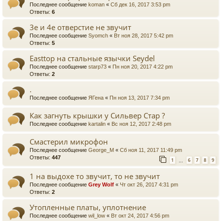
Последнее сообщение
koman
«
Сб дек 16, 2017 3:53 pm
Ответы:
6
3е и 4е отверстие не звучит
Последнее сообщение
Syomch
«
Вт ноя 28, 2017 5:42 pm
Ответы:
5
Easttop на стальные язычки Seydel
Последнее сообщение
starp73
«
Пн ноя 20, 2017 4:22 pm
Ответы:
2
.
Последнее сообщение
ЯГена
«
Пн ноя 13, 2017 7:34 pm
Как загнуть крышки у Сильвер Стар ?
Последнее сообщение
kartalin
«
Вс ноя 12, 2017 2:48 pm
Смастерил микрофон
Последнее сообщение
George_M
«
Сб ноя 11, 2017 11:49 pm
Ответы:
447
1
6
7
8
9
…
1 на выдохе то звучит, то не звучит
Последнее сообщение
Grey Wolf
«
Чт окт 26, 2017 4:31 pm
Ответы:
2
Утопленные платы, уплотнение
Последнее сообщение
wil_low
«
Вт окт 24, 2017 4:56 pm