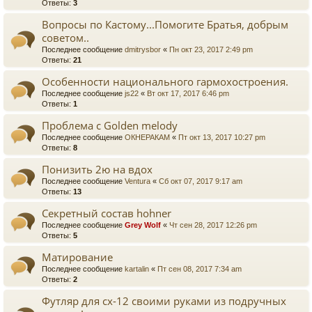
Ответы:
3
Вопросы по Кастому...Помогите Братья, добрым
советом..
Последнее сообщение
dmitrysbor
«
Пн окт 23, 2017 2:49 pm
Ответы:
21
Особенности национального гармохостроения.
Последнее сообщение
js22
«
Вт окт 17, 2017 6:46 pm
Ответы:
1
Проблема с Golden melody
Последнее сообщение
ОКНЕРАКАМ
«
Пт окт 13, 2017 10:27 pm
Ответы:
8
Понизить 2ю на вдох
Последнее сообщение
Ventura
«
Сб окт 07, 2017 9:17 am
Ответы:
13
Секретный состав hohner
Последнее сообщение
Grey Wolf
«
Чт сен 28, 2017 12:26 pm
Ответы:
5
Матирование
Последнее сообщение
kartalin
«
Пт сен 08, 2017 7:34 am
Ответы:
2
Футляр для cx-12 своими руками из подручных