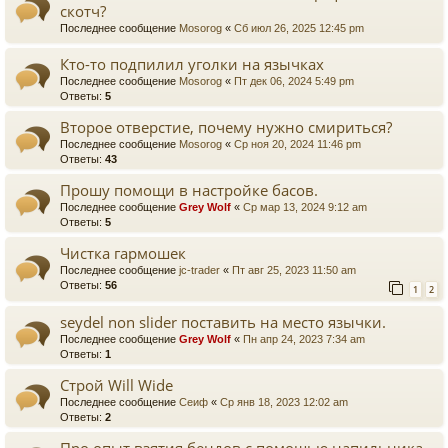
скотч?
Последнее сообщение
Mosorog
«
Сб июл 26, 2025 12:45 pm
Кто-то подпилил уголки на язычках
Последнее сообщение
Mosorog
«
Пт дек 06, 2024 5:49 pm
Ответы:
5
Второе отверстие, почему нужно смириться?
Последнее сообщение
Mosorog
«
Ср ноя 20, 2024 11:46 pm
Ответы:
43
Прошу помощи в настройке басов.
Последнее сообщение
Grey Wolf
«
Ср мар 13, 2024 9:12 am
Ответы:
5
Чистка гармошек
Последнее сообщение
jc-trader
«
Пт авг 25, 2023 11:50 am
Ответы:
56
1
2
seydel non slider поставить на место язычки.
Последнее сообщение
Grey Wolf
«
Пн апр 24, 2023 7:34 am
Ответы:
1
Строй Will Wide
Последнее сообщение
Сеиф
«
Ср янв 18, 2023 12:02 am
Ответы:
2