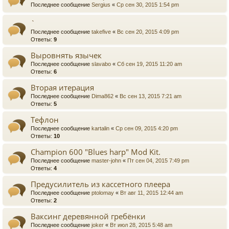
Последнее сообщение
Sergius
«
Ср сен 30, 2015 1:54 pm
`
Последнее сообщение
takefive
«
Вс сен 20, 2015 4:09 pm
Ответы:
9
Выровнять язычек
Последнее сообщение
slavabo
«
Сб сен 19, 2015 11:20 am
Ответы:
6
Вторая итерация
Последнее сообщение
Dima862
«
Вс сен 13, 2015 7:21 am
Ответы:
5
Тефлон
Последнее сообщение
kartalin
«
Ср сен 09, 2015 4:20 pm
Ответы:
10
Champion 600 "Blues harp" Mod Kit.
Последнее сообщение
master-john
«
Пт сен 04, 2015 7:49 pm
Ответы:
4
Предусилитель из кассетного плеера
Последнее сообщение
ptolomay
«
Вт авг 11, 2015 12:44 am
Ответы:
2
Ваксинг деревянной гребёнки
Последнее сообщение
joker
«
Вт июл 28, 2015 5:48 am